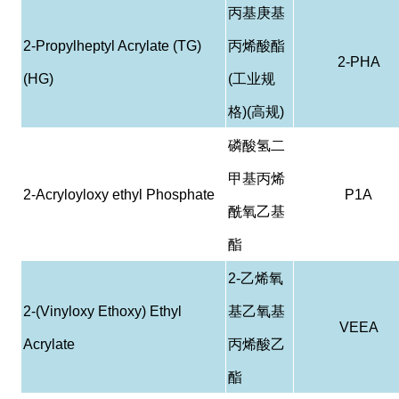
丙基庚基
2-Propylheptyl Acrylate (TG)
丙烯酸酯
2-PHA
(HG)
(
工业规
格
)(
高规
)
磷酸
氢
二
甲基丙烯
2-Acryloyloxy ethyl Phosphate
P1A
酰
氧乙基
酯
2-
乙烯氧
2-(Vinyloxy Ethoxy) Ethyl
基乙氧基
VEEA
Acrylate
丙烯酸乙
酯