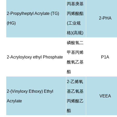
丙基庚基
2-Propylheptyl Acrylate (TG)
丙烯酸酯
2-PHA
(HG)
(
工业规
格
)(
高规
)
磷酸
氢
二
甲基丙烯
2-Acryloyloxy ethyl Phosphate
P1A
酰
氧乙基
酯
2-
乙烯氧
2-(Vinyloxy Ethoxy) Ethyl
基乙氧基
VEEA
Acrylate
丙烯酸乙
酯