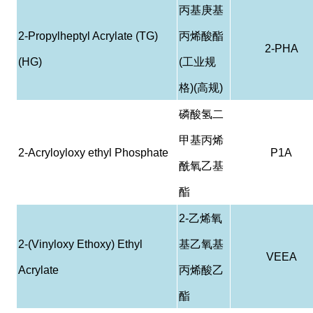
丙基庚基
2-Propylheptyl Acrylate (TG)
丙烯酸酯
2-PHA
(HG)
(
工业规
格
)(
高规
)
磷酸
氢
二
甲基丙烯
2-Acryloyloxy ethyl Phosphate
P1A
酰
氧乙基
酯
2-
乙烯氧
2-(Vinyloxy Ethoxy) Ethyl
基乙氧基
VEEA
Acrylate
丙烯酸乙
酯