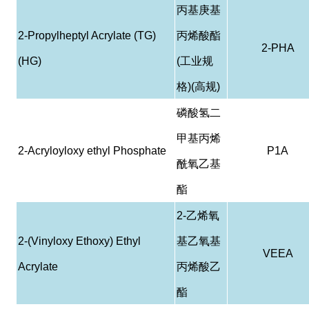
丙基庚基
2-Propylheptyl Acrylate (TG)
丙烯酸酯
2-PHA
(HG)
(
工业规
格
)(
高规
)
磷酸
氢
二
甲基丙烯
2-Acryloyloxy ethyl Phosphate
P1A
酰
氧乙基
酯
2-
乙烯氧
2-(Vinyloxy Ethoxy) Ethyl
基乙氧基
VEEA
Acrylate
丙烯酸乙
酯