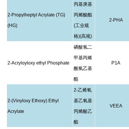
丙基庚基
2-Propylheptyl Acrylate (TG)
丙烯酸酯
2-PHA
(HG)
(
工业规
格
)(
高规
)
磷酸
氢
二
甲基丙烯
2-Acryloyloxy ethyl Phosphate
P1A
酰
氧乙基
酯
2-
乙烯氧
2-(Vinyloxy Ethoxy) Ethyl
基乙氧基
VEEA
Acrylate
丙烯酸乙
酯