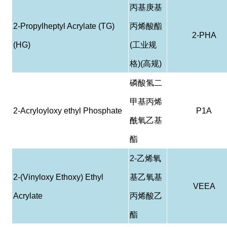
丙基庚基
2-Propylheptyl Acrylate (TG)
丙烯酸酯
2-PHA
(HG)
(
工业规
格
)(
高规
)
磷酸
氢
二
甲基丙烯
2-Acryloyloxy ethyl Phosphate
P1A
酰
氧乙基
酯
2-
乙烯氧
2-(Vinyloxy Ethoxy) Ethyl
基乙氧基
VEEA
Acrylate
丙烯酸乙
酯